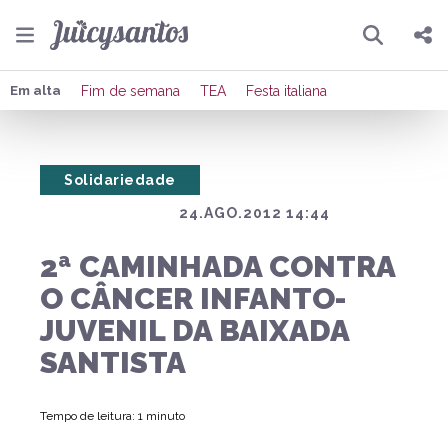
Pesquisar
Compartilhar
Em alta
Fim de semana
TEA
Festa italiana
Copiar o link
Solidariedade
Enviar por Whatsapp
24.AGO.2012 14:44
Publicar no Facebook
2ª CAMINHADA CONTRA
Publicar no X
O CÂNCER INFANTO-
JUVENIL DA BAIXADA
SANTISTA
Tempo de leitura: 1 minuto