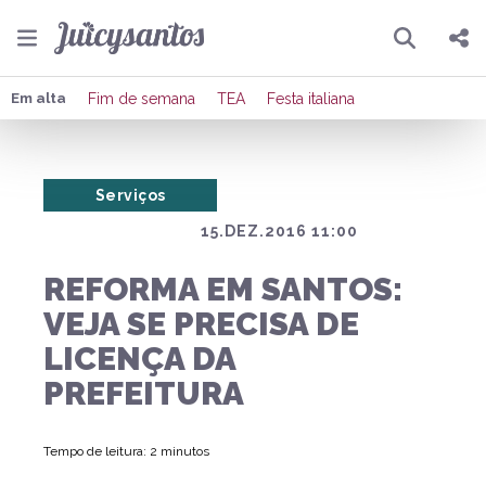
Pesquisar
Compartilhar
Em alta
Fim de semana
TEA
Festa italiana
Copiar o link
Serviços
Enviar por Whatsapp
15.DEZ.2016 11:00
Publicar no Facebook
REFORMA EM SANTOS:
Publicar no X
VEJA SE PRECISA DE
LICENÇA DA
PREFEITURA
Tempo de leitura: 2 minutos