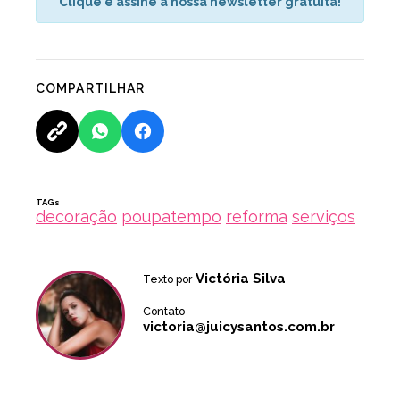
Clique e assine a nossa newsletter gratuita!
COMPARTILHAR
TAGs
decoração
poupatempo
reforma
serviços
Victória Silva
Texto por
Contato
victoria@juicysantos.com.br