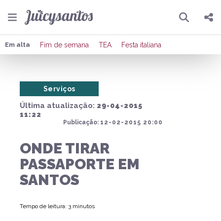
Pesquisar
Compartilhar
Em alta
Fim de semana
TEA
Festa italiana
Copiar o link
Serviços
Enviar por Whatsapp
Última atualização:
29-04-2015
Publicar no Facebook
11:22
Publicação:
12-02-2015 20:00
Publicar no X
ONDE TIRAR
PASSAPORTE EM
SANTOS
Tempo de leitura: 3 minutos