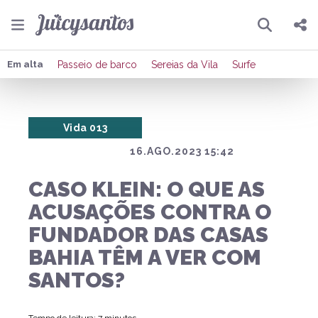
Pesquisar
Compartilhar
Em alta
Passeio de barco
Sereias da Vila
Surfe
Copiar o link
Vida 013
Enviar por Whatsapp
16.AGO.2023 15:42
Publicar no Facebook
CASO KLEIN: O QUE AS
Publicar no X
ACUSAÇÕES CONTRA O
FUNDADOR DAS CASAS
BAHIA TÊM A VER COM
SANTOS?