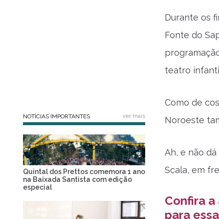
Durante os f
Fonte do Sap
programação 
teatro infanti
Como de cost
ver mais
NOTÍCIAS IMPORTANTES
Noroeste ta
Ah, e não dá
Scala, em fr
Quintal dos Prettos comemora 1 ano
na Baixada Santista com edição
especial
Confira a
para ess