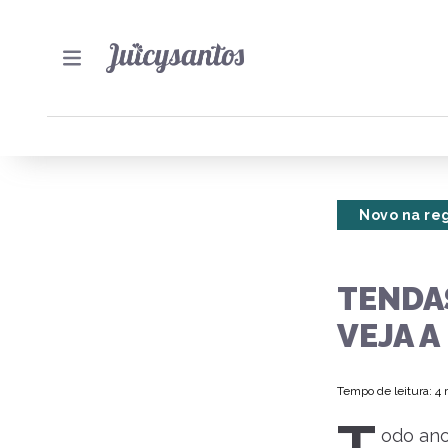
Novo na re
TENDAS
VEJA 
Tempo de leitura: 4
odo ano