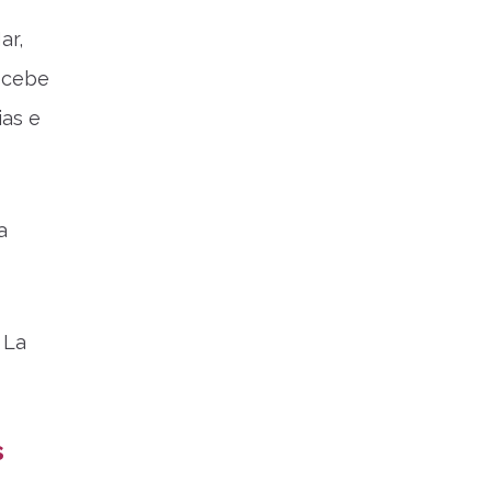
ar,
recebe
ias e
a
 La
s