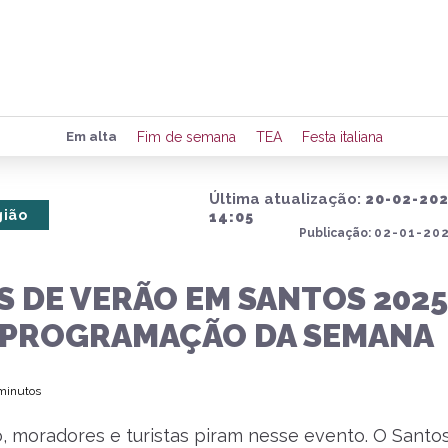
Preencha seus dados para rece
Em alta
Fim de semana
TEA
Festa italiana
de eventos e notícias da região
Última atualização:
20-02-20
gião
14:05
Publicação:
02-01-202
Quero 
 DE VERÃO EM SANTOS 2025
A PROGRAMAÇÃO DA SEMANA
 minutos
, moradores e turistas piram nesse evento. O Santo