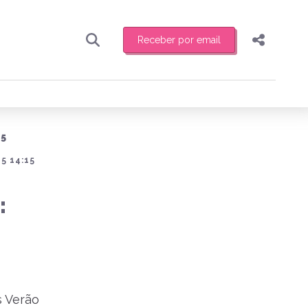
Receber por email
Pesquisar
Compartilhar
ber toda sexta-feira de manhã o resumo
.
Copiar o link
25
Enviar por Whatsapp
5 14:15
Publicar no Facebook
receber novidades
:
Publicar no X
s Verão