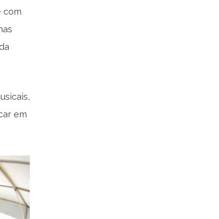
e com
 nas
 da
usicais,
icar em