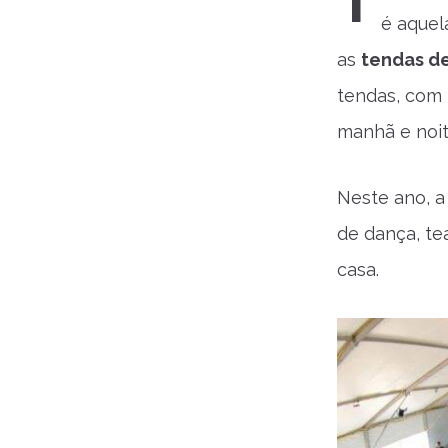
T
é aquel
as
tendas d
tendas, com 
manhã e noit
Neste ano, a
de dança, tea
casa.