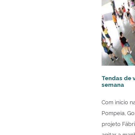
Tendas de 
semana
Com início na
Pompeia, Go
projeto Fábr
agitar a man