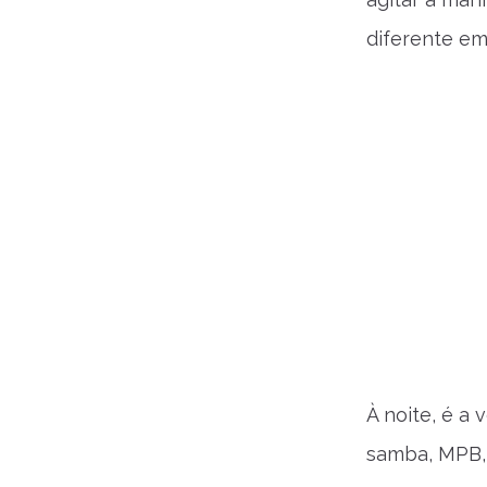
diferente em
À noite, é a 
samba, MPB, 