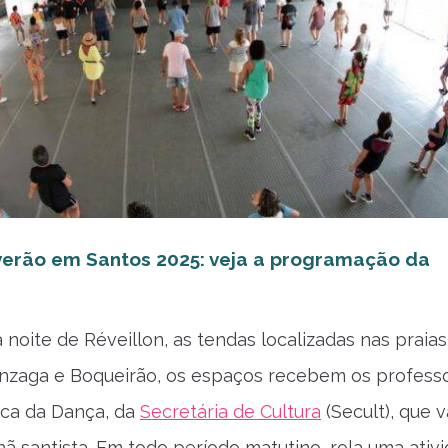
verão em Santos 2025: veja a programação da
 noite de Réveillon, as tendas localizadas nas praias
nzaga e Boqueirão, os espaços recebem os profess
ica da Dança, da
Secretária de Cultura
(Secult), que 
hã santista. Em todo período matutino, rola uma ativ