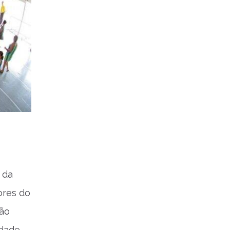
 da
ores do
vão
idade