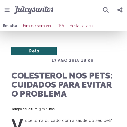
Pesquisar
Compartilhar
Em alta
Fim de semana
TEA
Festa italiana
Copiar o link
Pets
Enviar por Whatsapp
13.AGO.2018 18:00
Publicar no Facebook
COLESTEROL NOS PETS:
Publicar no X
CUIDADOS PARA EVITAR
O PROBLEMA
Tempo de leitura: 3 minutos
V
ocê toma cuidado com a saúde do seu pet?