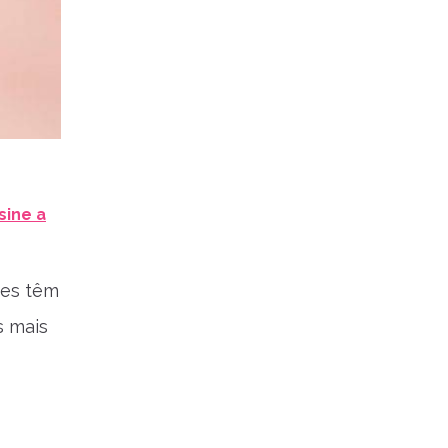
sine a
res têm
s mais