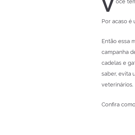
V
ocê tem
Por acaso é
Então essa m
campanha de 
cadelas e ga
saber, evita
veterinários.
Confira como