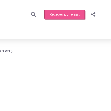
Receber por email
Pesquisar
Compartilhar
ber toda sexta-feira de manhã o resumo
.
Copiar o link
Enviar por Whatsapp
0 12:15
Publicar no Facebook
receber novidades
Publicar no X