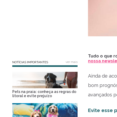
Tudo o que ro
nossa newslet
ver mais
NOTÍCIAS IMPORTANTES
Ainda de ac
bom prognóst
Pets na praia: conheça as regras do
avançados p
litoral e evite prejuízo
Evite esse 