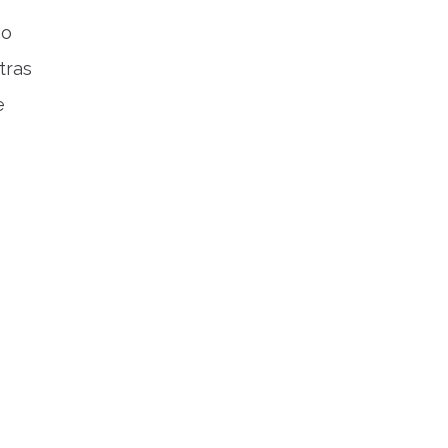
ão
tras
e