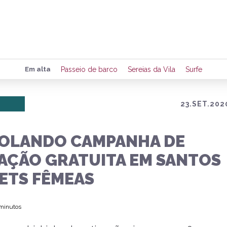
Preencha seus dados para rece
Em alta
Passeio de barco
Sereias da Vila
Surfe
de eventos e notícias da região
23.SET.202
Quero 
ROLANDO CAMPANHA DE
AÇÃO GRATUITA EM SANTOS
PETS FÊMEAS
 minutos