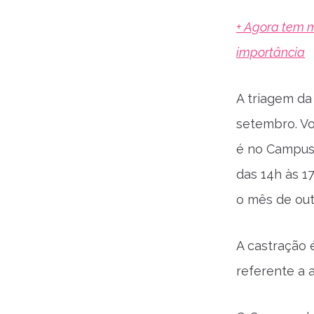
+ Agora tem m
importância
A triagem d
setembro. Vo
é no Campus 
das 14h às 1
o mês de out
A castração 
referente a a