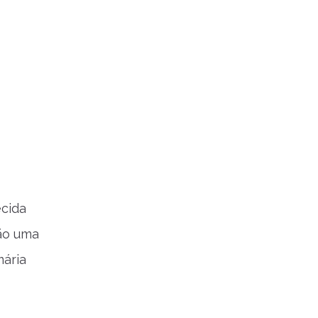
ecida
são uma
mária