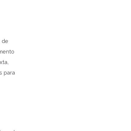
0 de
imento
xta,
s para