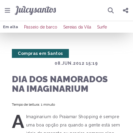
Pesquisar
Compartilhar
Em alta
Passeio de barco
Sereias da Vila
Surfe
Copiar o link
Compras em Santos
Enviar por Whatsapp
08.JUN.2012 15:19
Publicar no Facebook
DIA DOS NAMORADOS
Publicar no X
NA IMAGINARIUM
Tempo de leitura: 1 minuto
A
Imaginarium do Praiamar Shopping é sempre
uma boa opção pra quando a gente está sem