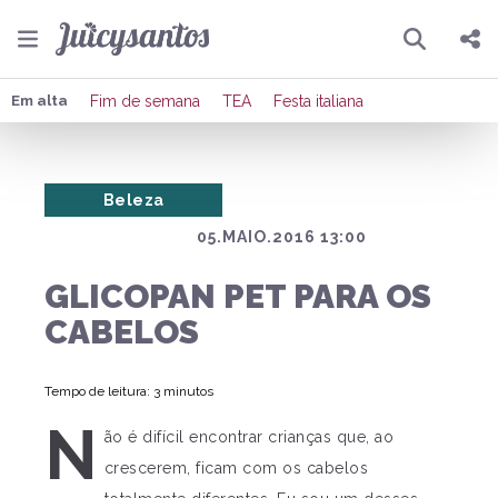
Pesquisar
Compartilhar
Em alta
Fim de semana
TEA
Festa italiana
Copiar o link
Beleza
Enviar por Whatsapp
05.MAIO.2016 13:00
Publicar no Facebook
GLICOPAN PET PARA OS
Publicar no X
CABELOS
Tempo de leitura: 3 minutos
N
ão é difícil encontrar crianças que, ao
crescerem, ficam com os cabelos