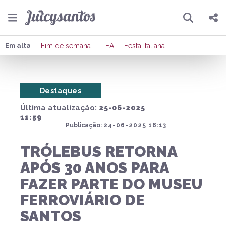
Pesquisar
Compartilhar
Em alta
Fim de semana
TEA
Festa italiana
Copiar o link
Destaques
Enviar por Whatsapp
Última atualização:
25-06-2025
Publicar no Facebook
11:59
Publicação:
24-06-2025 18:13
Publicar no X
TRÓLEBUS RETORNA
APÓS 30 ANOS PARA
FAZER PARTE DO MUSEU
FERROVIÁRIO DE
SANTOS