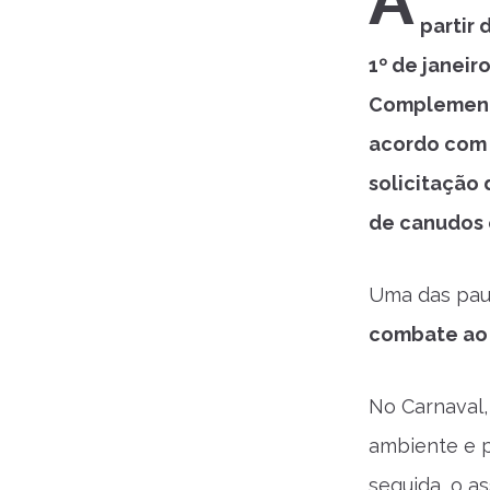
A
partir 
1º de janeir
Complementa
acordo com 
solicitação
de canudos 
Uma das paut
combate ao l
No Carnaval,
ambiente e p
seguida, o as