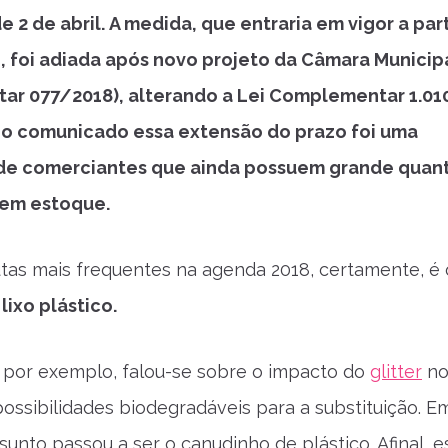
de 2 de abril. A medida, que entraria em vigor a par
o, foi adiada após novo projeto da Câmara Municipa
r 077/2018), alterando a Lei Complementar 1.010
o comunicado essa extensão do prazo foi uma
 de comerciantes que ainda possuem grande quan
em estoque.
as mais frequentes na agenda 2018, certamente, é 
ixo plástico.
 por exemplo, falou-se sobre o impacto do
glitter
no
ossibilidades biodegradáveis para a substituição. E
sunto passou a ser o canudinho de plástico. Afinal, e