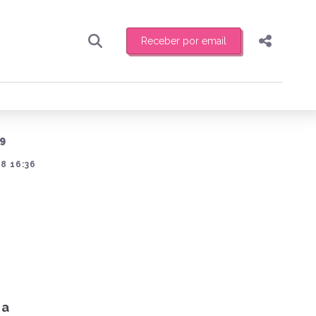
Receber por email
Pesquisar
Compartilhar
ber toda sexta-feira de manhã o resumo
.
Copiar o link
9
Enviar por Whatsapp
8 16:36
Publicar no Facebook
receber novidades
Publicar no X
 a