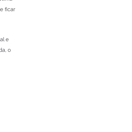
e ficar
al e
da, o