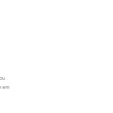
 ou
m em