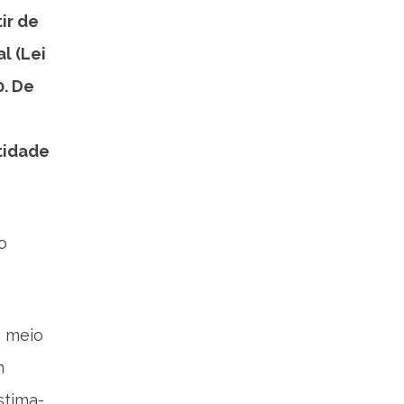
tir de
l (Lei
. De
tidade
o
 meio
m
stima-