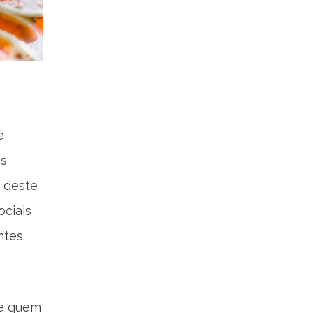
e
os
 deste
ciais
ntes.
 e quem