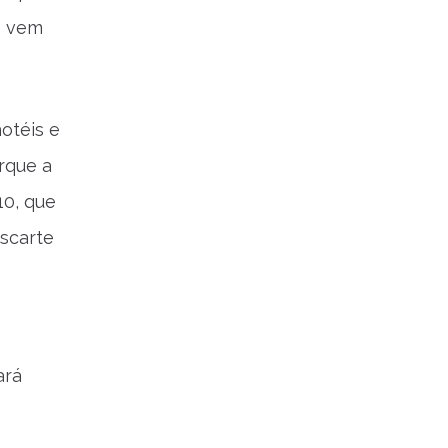
o vem
hotéis e
rque a
10, que
scarte
ará