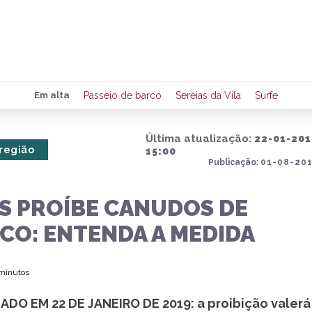
Preencha seus dados para rece
Em alta
Passeio de barco
Sereias da Vila
Surfe
de eventos e notícias da região
Última atualização:
22-01-201
 região
15:00
Publicação:
01-08-201
Quero 
S PROÍBE CANUDOS DE
CO: ENTENDA A MEDIDA
 minutos
ADO EM 22 DE JANEIRO DE 2019: a proibição valerá