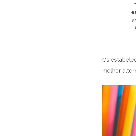
e
a
Os estabele
melhor alter