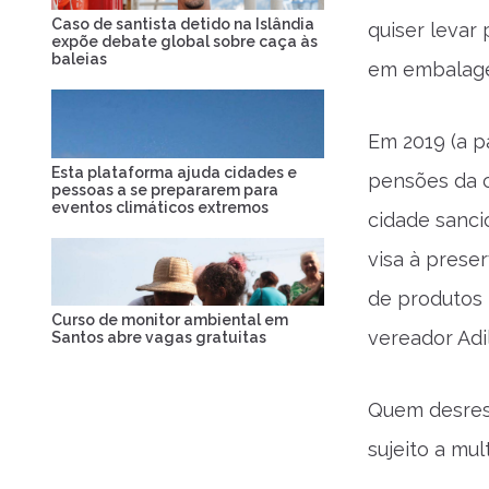
Caso de santista detido na Islândia
quiser levar
expõe debate global sobre caça às
baleias
em embalage
Em 2019 (a pa
Esta plataforma ajuda cidades e
pensões da c
pessoas a se prepararem para
eventos climáticos extremos
cidade sanci
visa à prese
de produtos p
Curso de monitor ambiental em
vereador Adi
Santos abre vagas gratuitas
Quem desresp
sujeito a mu