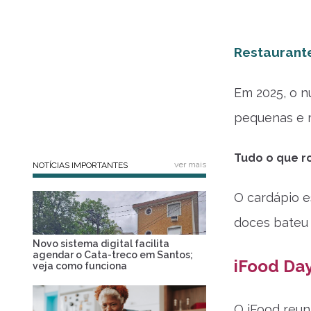
Restaurant
Em 2025, o n
pequenas e 
Tudo o que ro
ver mais
NOTÍCIAS IMPORTANTES
O cardápio e
doces bateu 
Novo sistema digital facilita
agendar o Cata-treco em Santos;
iFood Da
veja como funciona
O iFood reun