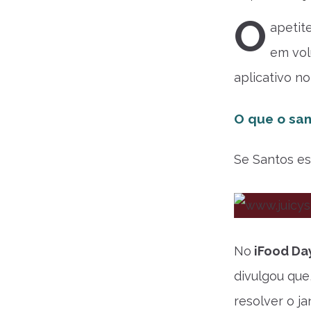
O
apetit
em vol
aplicativo n
O que o san
Se Santos es
No
iFood Da
divulgou que
resolver o j