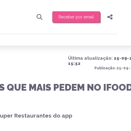
Receber por email
Pesquisar
Compartilhar
ber toda sexta-feira de manhã o resumo
.
Copiar o link
Última atualização:
25-09-
Enviar por Whatsapp
15:52
Publicação:
25-09-
Publicar no Facebook
receber novidades
ES QUE MAIS PEDEM NO IFOO
Publicar no X
Super Restaurantes do app