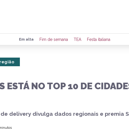
Preencha seus dados para rece
Em alta
Fim de semana
TEA
Festa italiana
de eventos e notícias da região
 região
Quero 
 ESTÁ NO TOP 10 DE CIDAD
de delivery divulga dados regionais e premia 
 minutos