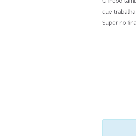
O iFood tamb
que trabalha
Super no fin