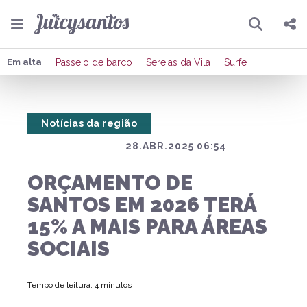
Pesquisar
Compartilhar
Em alta
Passeio de barco
Sereias da Vila
Surfe
Copiar o link
Notícias da região
Enviar por Whatsapp
28.ABR.2025 06:54
Publicar no Facebook
ORÇAMENTO DE
Publicar no X
SANTOS EM 2026 TERÁ
15% A MAIS PARA ÁREAS
SOCIAIS
Tempo de leitura: 4 minutos