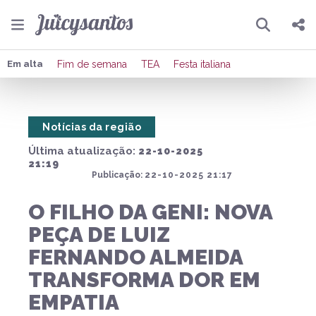
Pesquisar
Compartilhar
Em alta
Fim de semana
TEA
Festa italiana
Copiar o link
Notícias da região
Enviar por Whatsapp
Última atualização:
22-10-2025
Publicar no Facebook
21:19
Publicação:
22-10-2025 21:17
Publicar no X
O FILHO DA GENI: NOVA
PEÇA DE LUIZ
FERNANDO ALMEIDA
TRANSFORMA DOR EM
EMPATIA