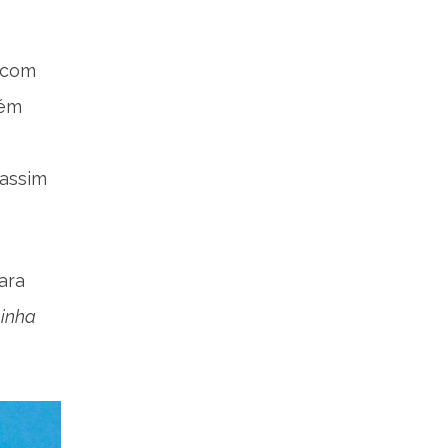
 com
bém
 assim
ara
minha