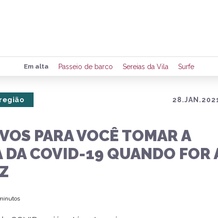
Preencha seus dados para rece
Em alta
Passeio de barco
Sereias da Vila
Surfe
de eventos e notícias da região
 região
28.JAN.2021
Quero 
IVOS PARA VOCÊ TOMAR A
 DA COVID-19 QUANDO FOR 
Z
 minutos