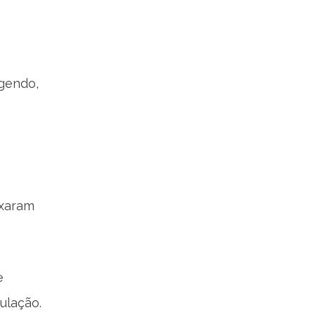
egendo,
ixaram
e
ulação.