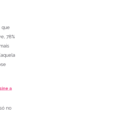
s que
ve, 78%
 mais
 (aquela
ose
sine a
só no