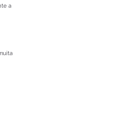
nte a
muita