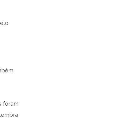
elo
ambém
s foram
 Lembra