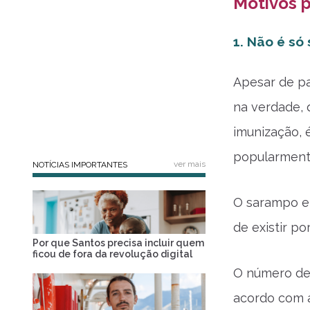
Motivos 
1.
Não é só 
Apesar de pa
na verdade,
imunização, 
popularmen
ver mais
NOTÍCIAS IMPORTANTES
O sarampo e 
de existir p
Por que Santos precisa incluir quem
ficou de fora da revolução digital
O número de 
acordo com a