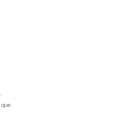
s
 que