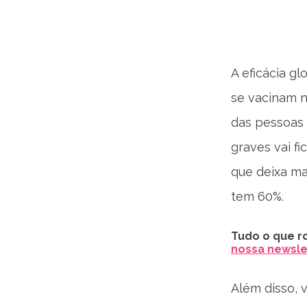
A eficácia g
se vacinam 
das pessoas 
graves vai fi
que deixa ma
tem 60%.
Tudo o que ro
nossa newslet
Além disso, 