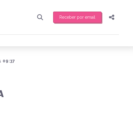
Receber por email
Pesquisar
Compartilhar
ber toda sexta-feira de manhã o resumo
.
Copiar o link
Enviar por Whatsapp
 09:37
Publicar no Facebook
receber novidades
Publicar no X
A