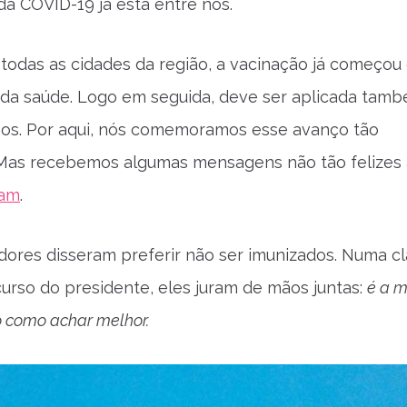
da COVID-19 já está entre nós.
todas as cidades da região, a vacinação já começou
s da saúde. Logo em seguida, deve ser aplicada tam
sos. Por aqui, nós comemoramos esse avanço tão
 Mas recebemos algumas mensagens não tão felizes
ram
.
dores disseram preferir não ser imunizados. Numa cl
curso do presidente, eles juram de mãos juntas:
é a 
o como achar melhor.