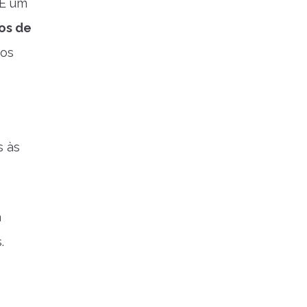
 E um
os de
dos
s às
a
.