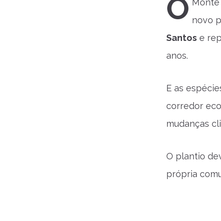
O
Monte 
novo p
Santos
e rep
anos.
E as espécie
corredor eco
mudanças cli
O plantio de
própria comu