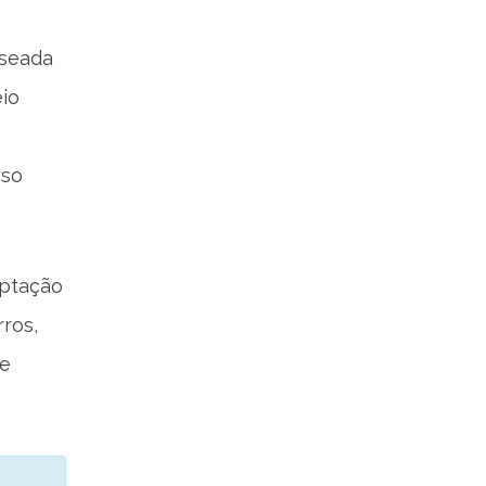
aseada
io
sso
aptação
ros,
de