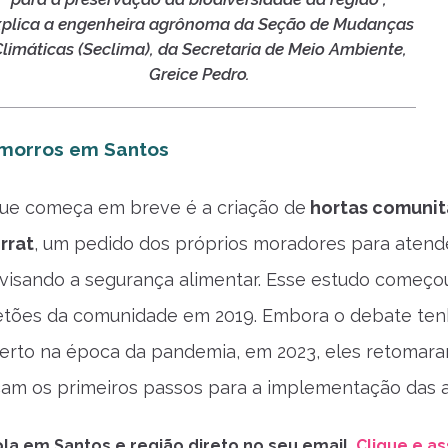
xplica a engenheira agrônoma da Seção de Mudanças
limáticas (Seclima), da Secretaria de Meio Ambiente,
Greice Pedro.
 morros em Santos
que começa em breve é a criação de
hortas comunit
rrat
, um pedido dos próprios moradores para atend
isando a segurança alimentar. Esse estudo começo
etões da comunidade em 2019. Embora o debate te
erto na época da pandemia, em 2023, eles retomar
am os primeiros passos para a implementação das 
la em Santos e região direto no seu email.
Clique e as