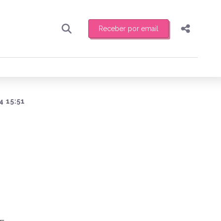
Receber por email
Pesquisar
Compartilhar
ber toda sexta-feira de manhã o resumo
.
Copiar o link
Enviar por Whatsapp
4 15:51
Publicar no Facebook
receber novidades
Publicar no X