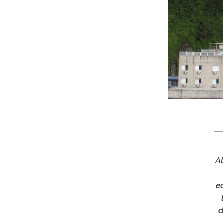
Al
e
d