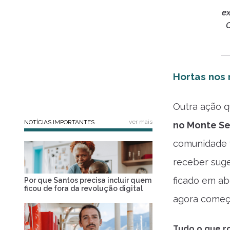
e
C
Hortas nos
Outra ação 
ver mais
NOTÍCIAS IMPORTANTES
no Monte Se
comunidade v
receber sug
ficado em ab
Por que Santos precisa incluir quem
ficou de fora da revolução digital
agora começ
Tudo o que ro