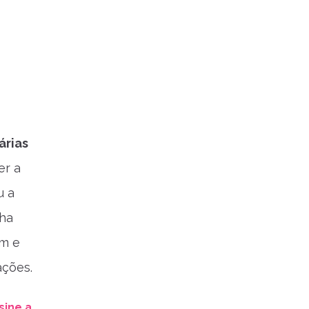
árias
er a
u a
nha
am e
ações.
sine a