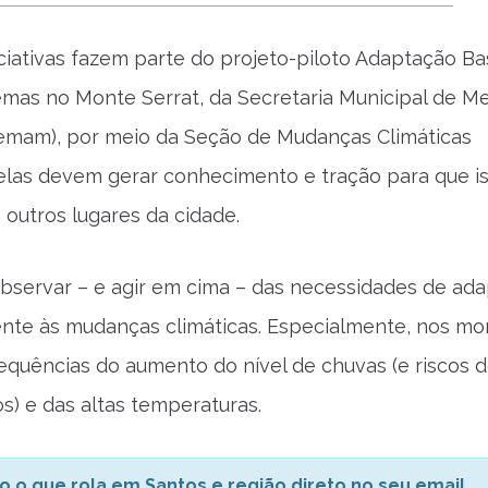
ciativas fazem parte do projeto-piloto Adaptação B
mas no Monte Serrat, da Secretaria Municipal de Me
emam), por meio da Seção de Mudanças Climáticas
 elas devem gerar conhecimento e tração para que i
outros lugares da cidade.
observar – e agir em cima – das necessidades de ad
ente às mudanças climáticas. Especialmente, nos mor
quências do aumento do nível de chuvas (e riscos 
s) e das altas temperaturas.
o o que rola em Santos e região direto no seu email.