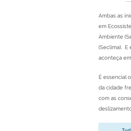
Ambas as ini
em Ecossiste
Ambiente (S
(Seclima). E
aconteça em 
É essencial 
da cidade fr
com as conse
deslizamento
Tud