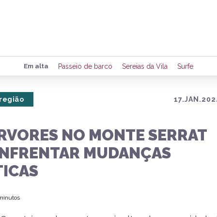
Preencha seus dados para rece
Em alta
Passeio de barco
Sereias da Vila
Surfe
de eventos e notícias da região
 região
17.JAN.202
Quero 
ÁRVORES NO MONTE SERRAT
ENFRENTAR MUDANÇAS
TICAS
 minutos