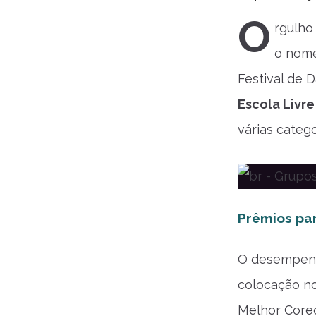
O
rgulho
o nome
Festival de 
Escola Livr
várias catego
Prêmios pa
O desempenho
colocação no
Melhor Coreo