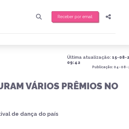
Receber por email
Pesquisar
Compartilhar
ber toda sexta-feira de manhã o resumo
.
Copiar o link
Última atualização:
15-08-
Enviar por Whatsapp
09:42
Publicação:
04-08-
Publicar no Facebook
receber novidades
URAM VÁRIOS PRÊMIOS NO
Publicar no X
ival de dança do país