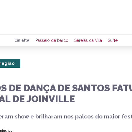
Preencha seus dados para rece
Em alta
Passeio de barco
Sereias da Vila
Surfe
de eventos e notícias da região
 região
Quero 
S DE DANÇA DE SANTOS FAT
AL DE JOINVILLE
eram show e brilharam nos palcos do maior fest
 minutos