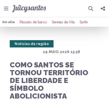
Pesquisar
Compartilhar
Em alta
Passeio de barco
Sereias da Vila
Surfe
Copiar o link
Notícias da região
Enviar por Whatsapp
29.MAIO.2026 15:58
Publicar no Facebook
COMO SANTOS SE
Publicar no X
TORNOU TERRITÓRIO
DE LIBERDADE E
SÍMBOLO
ABOLICIONISTA