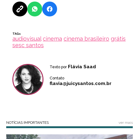
TAGs
audiovisual
cinema
cinema brasileiro
grátis
sesc santos
Flávia Saad
Texto por
Contato
flavia@juicysantos.com.br
NOTÍCIAS IMPORTANTES
ver mais