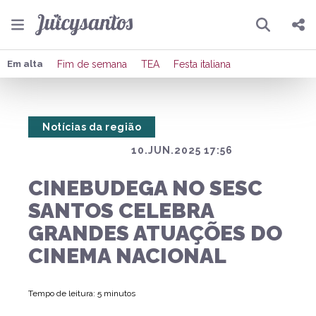
Pesquisar
Compartilhar
Em alta
Fim de semana
TEA
Festa italiana
Copiar o link
Notícias da região
Enviar por Whatsapp
10.JUN.2025 17:56
Publicar no Facebook
CINEBUDEGA NO SESC
Publicar no X
SANTOS CELEBRA
GRANDES ATUAÇÕES DO
CINEMA NACIONAL
Tempo de leitura: 5 minutos