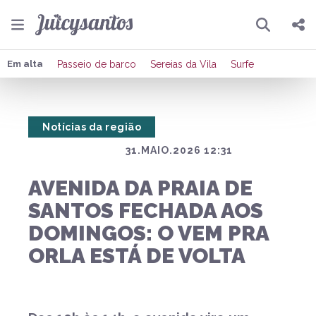
Pesquisar
Compartilhar
Em alta
Passeio de barco
Sereias da Vila
Surfe
Copiar o link
Notícias da região
Enviar por Whatsapp
31.MAIO.2026 12:31
Publicar no Facebook
AVENIDA DA PRAIA DE
Publicar no X
SANTOS FECHADA AOS
DOMINGOS: O VEM PRA
ORLA ESTÁ DE VOLTA