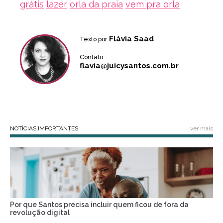
grátis
lazer
orla da praia
vem pra orla
Flávia Saad
Texto por
Contato
flavia@juicysantos.com.br
NOTÍCIAS IMPORTANTES
ver mais
Por que Santos precisa incluir quem ficou de fora da
revolução digital