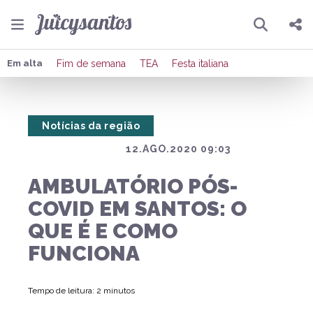
Pesquisar
Compartilhar
Em alta
Fim de semana
TEA
Festa italiana
Copiar o link
Notícias da região
Enviar por Whatsapp
12.AGO.2020 09:03
Publicar no Facebook
AMBULATÓRIO PÓS-
Publicar no X
COVID EM SANTOS: O
QUE É E COMO
FUNCIONA
Tempo de leitura: 2 minutos