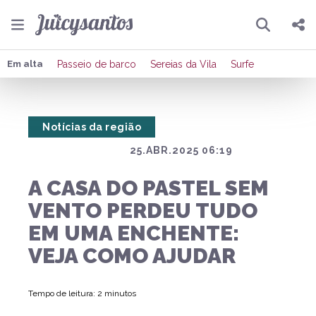
Pesquisar
Compartilhar
Em alta
Passeio de barco
Sereias da Vila
Surfe
Copiar o link
Notícias da região
Enviar por Whatsapp
25.ABR.2025 06:19
Publicar no Facebook
A CASA DO PASTEL SEM
Publicar no X
VENTO PERDEU TUDO
EM UMA ENCHENTE:
VEJA COMO AJUDAR
Tempo de leitura: 2 minutos