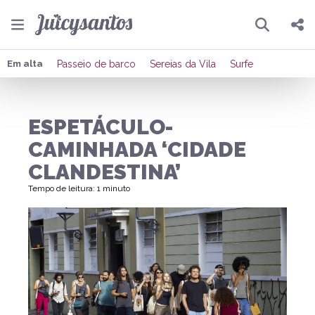
Pesquisar
Compartilhar
Em alta
Passeio de barco
Sereias da Vila
Surfe
Copiar o link
ESPETÁCULO-
Enviar por Whatsapp
CAMINHADA ‘CIDADE
Publicar no Facebook
CLANDESTINA’
Tempo de leitura: 1 minuto
Publicar no X