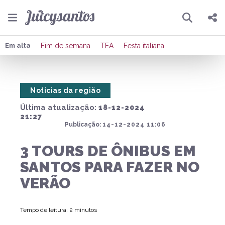
Pesquisar
Compartilhar
Em alta
Fim de semana
TEA
Festa italiana
Copiar o link
Notícias da região
Enviar por Whatsapp
Última atualização:
18-12-2024
Publicar no Facebook
21:27
Publicação:
14-12-2024 11:06
Publicar no X
3 TOURS DE ÔNIBUS EM
SANTOS PARA FAZER NO
VERÃO
Tempo de leitura: 2 minutos