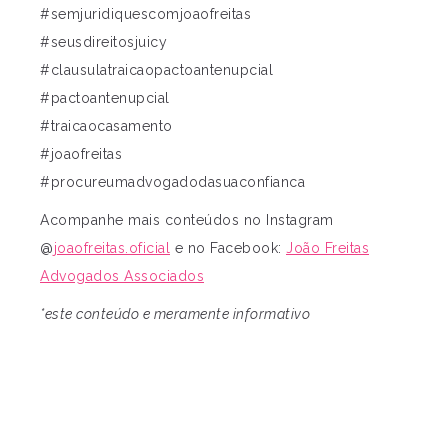
#semjuridiquescomjoaofreitas
#seusdireitosjuicy
#clausulatraicaopactoantenupcial
#pactoantenupcial
#traicaocasamento
#joaofreitas
#procureumadvogadodasuaconfianca
Acompanhe mais conteúdos no Instagram
@
joaofreitas.oficial
e no Facebook:
João Freitas
Advogados Associados
*este conteúdo e meramente informativo