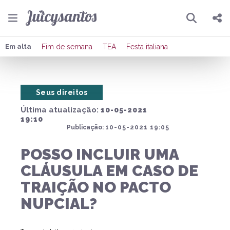
Pesquisar
Compartilhar
Em alta
Fim de semana
TEA
Festa italiana
Copiar o link
Seus direitos
Enviar por Whatsapp
Última atualização:
10-05-2021
Publicar no Facebook
19:10
Publicação:
10-05-2021 19:05
Publicar no X
POSSO INCLUIR UMA
CLÁUSULA EM CASO DE
TRAIÇÃO NO PACTO
NUPCIAL?