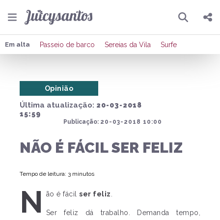
Pesquisar
Compartilhar
Em alta
Passeio de barco
Sereias da Vila
Surfe
Copiar o link
Opinião
Enviar por Whatsapp
Última atualização:
20-03-2018
Publicar no Facebook
15:59
Publicação:
20-03-2018 10:00
Publicar no X
NÃO É FÁCIL SER FELIZ
Tempo de leitura: 3 minutos
N
ão é fácil
ser feliz
.
Ser feliz dá trabalho. Demanda tempo,