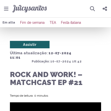
Pesquisar
Compartilhar
Em alta
Fim de semana
TEA
Festa italiana
Copiar o link
Assistir
Enviar por Whatsapp
Última atualização:
12-07-2024
Publicar no Facebook
11:01
Publicação:
10-07-2024 16:42
Publicar no X
ROCK AND WORK! –
MATCHCAST EP #21
Tempo de leitura: 0 minutos