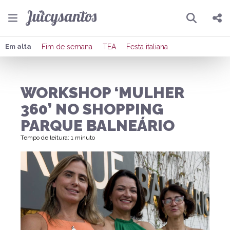
Pesquisar
Compartilhar
Em alta
Fim de semana
TEA
Festa italiana
Copiar o link
WORKSHOP ‘MULHER
Enviar por Whatsapp
360’ NO SHOPPING
Publicar no Facebook
PARQUE BALNEÁRIO
Tempo de leitura: 1 minuto
Publicar no X