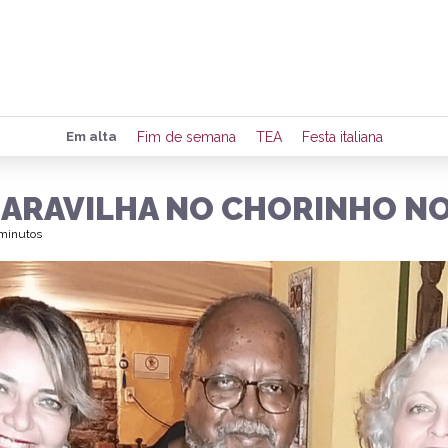
Preencha seus dados para rece
Em alta
Fim de semana
TEA
Festa italiana
de eventos e notícias da região
MARAVILHA NO CHORINHO N
 minutos
Quero 