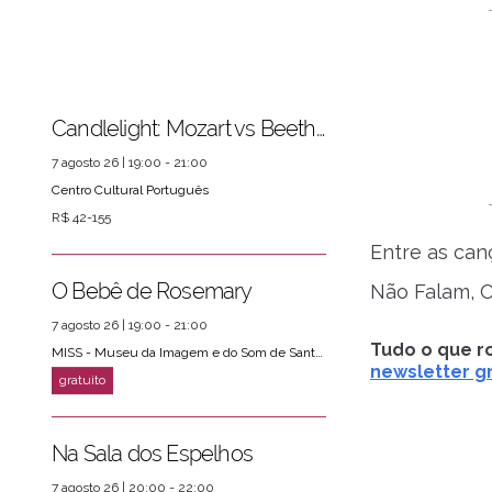
Candlelight: Mozart vs Beethoven
7 agosto 26 | 19:00 - 21:00
Centro Cultural Português
ver mais
R$ 42-155
PRÓXIMOS EVENTOS
Entre as can
O Bebê de Rosemary
Não Falam, 
7 agosto 26 | 19:00 - 21:00
Tudo o que ro
MISS - Museu da Imagem e do Som de Santos
newsletter gr
Na Sala dos Espelhos
7 agosto 26 | 20:00 - 22:00