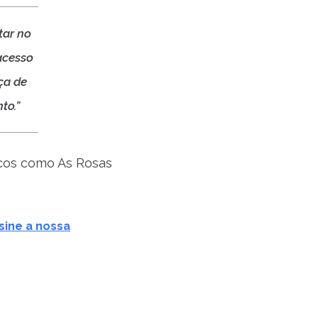
tar no
acesso
ça de
to.”
icos como As Rosas
sine a nossa