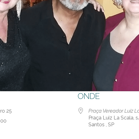
ONDE
bro 25
Praça Vereador Luiz L
Praça Luiz La Scala, s
:00
Santos , SP