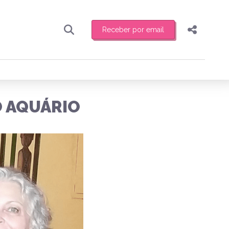
Receber por email
Pesquisar
Compartilhar
ber toda sexta-feira de manhã o resumo
.
Copiar o link
O AQUÁRIO
Enviar por Whatsapp
Publicar no Facebook
receber novidades
Publicar no X