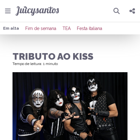
Pesquisar
Compartilhar
Em alta
Fim de semana
TEA
Festa italiana
Copiar o link
TRIBUTO AO KISS
Enviar por Whatsapp
Tempo de leitura: 1 minuto
Publicar no Facebook
Publicar no X