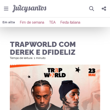
Pesquisar
Compartilhar
Em alta
Fim de semana
TEA
Festa italiana
Copiar o link
TRAPWORLD COM
Enviar por Whatsapp
DEREK E DFIDELIZ
Publicar no Facebook
Tempo de leitura: 1 minuto
Publicar no X