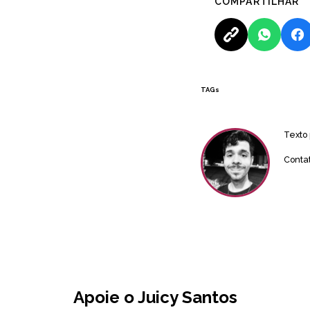
COMPARTILHAR
TAGs
Texto
Conta
Apoie o Juicy Santos