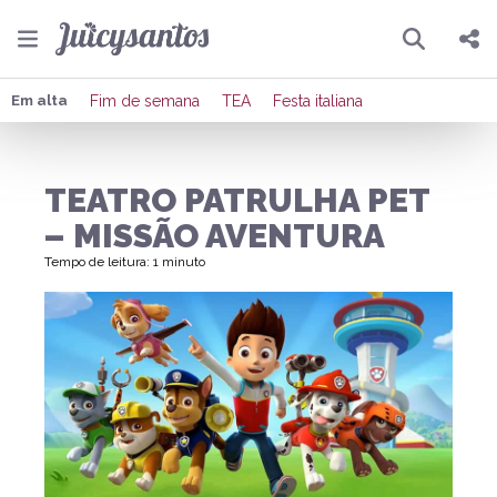
Pesquisar
Compartilhar
Em alta
Fim de semana
TEA
Festa italiana
Copiar o link
TEATRO PATRULHA PET
Enviar por Whatsapp
– MISSÃO AVENTURA
Publicar no Facebook
Tempo de leitura: 1 minuto
Publicar no X