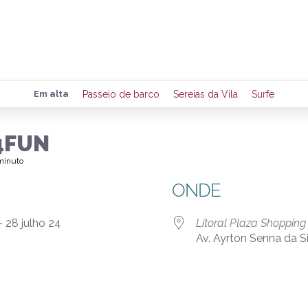
Preencha seus dados para rece
Em alta
Passeio de barco
Sereias da Vila
Surfe
de eventos e notícias da região
4FUN
 minuto
Quero 
ONDE
 - 28 julho 24
Litoral Plaza Shopping
Av. Ayrton Senna da Si