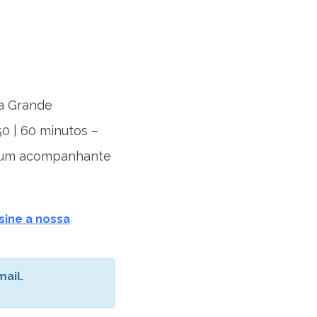
ia Grande
0 | 60 minutos –
e um acompanhante
sine a nossa
ail.