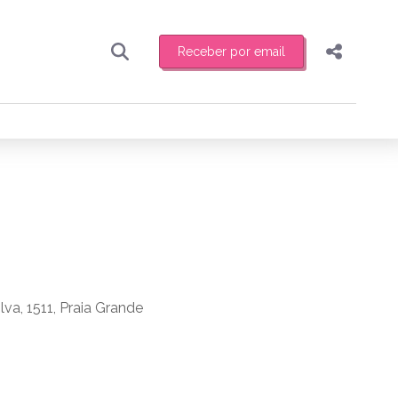
Receber por email
Pesquisar
Compartilhar
ber toda sexta-feira de manhã o resumo
.
Copiar o link
Enviar por Whatsapp
Publicar no Facebook
receber novidades
Publicar no X
lva, 1511, Praia Grande