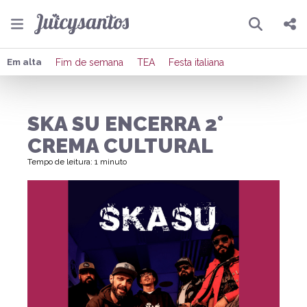
Pesquisar
Compartilhar
Em alta
Fim de semana
TEA
Festa italiana
Copiar o link
SKA SU ENCERRA 2°
Enviar por Whatsapp
CREMA CULTURAL
Publicar no Facebook
Tempo de leitura: 1 minuto
Publicar no X