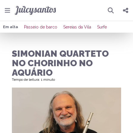
Pesquisar
Compartilhar
Em alta
Passeio de barco
Sereias da Vila
Surfe
Copiar o link
SIMONIAN QUARTETO
Enviar por Whatsapp
NO CHORINHO NO
Publicar no Facebook
AQUÁRIO
Tempo de leitura: 1 minuto
Publicar no X