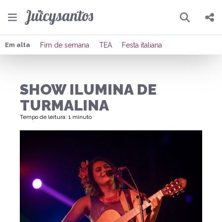
Pesquisar
Compartilhar
Em alta
Fim de semana
TEA
Festa italiana
Copiar o link
SHOW ILUMINA DE
Enviar por Whatsapp
TURMALINA
Publicar no Facebook
Tempo de leitura: 1 minuto
Publicar no X