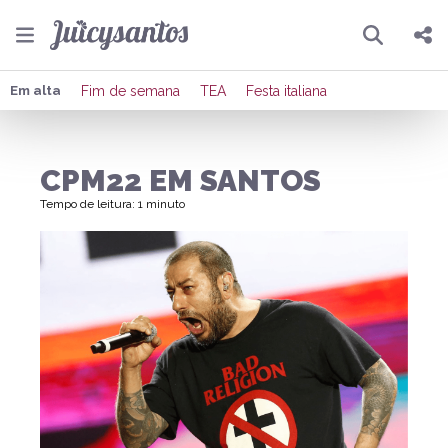
Pesquisar
Compartilhar
Em alta
Fim de semana
TEA
Festa italiana
Copiar o link
CPM22 EM SANTOS
Enviar por Whatsapp
Tempo de leitura: 1 minuto
Publicar no Facebook
Publicar no X