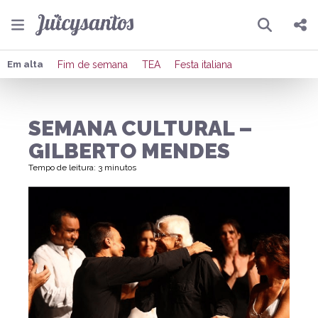
Pesquisar
Compartilhar
Em alta
Fim de semana
TEA
Festa italiana
Copiar o link
SEMANA CULTURAL –
Enviar por Whatsapp
GILBERTO MENDES
Publicar no Facebook
Tempo de leitura: 3 minutos
Publicar no X