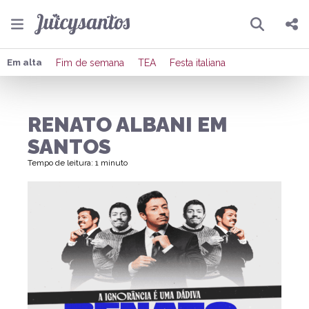
Pesquisar
Compartilhar
Em alta
Fim de semana
TEA
Festa italiana
Copiar o link
RENATO ALBANI EM
Enviar por Whatsapp
SANTOS
Publicar no Facebook
Tempo de leitura: 1 minuto
Publicar no X