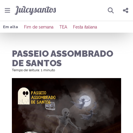
Pesquisar
Compartilhar
Em alta
Fim de semana
TEA
Festa italiana
Copiar o link
PASSEIO ASSOMBRADO
Enviar por Whatsapp
DE SANTOS
Publicar no Facebook
Tempo de leitura: 1 minuto
Publicar no X