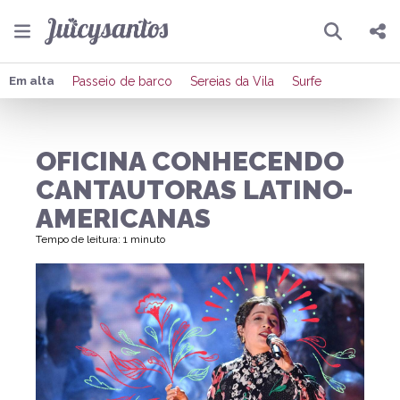
Pesquisar
Compartilhar
Em alta
Passeio de barco
Sereias da Vila
Surfe
Copiar o link
OFICINA CONHECENDO
Enviar por Whatsapp
CANTAUTORAS LATINO-
Publicar no Facebook
AMERICANAS
Tempo de leitura: 1 minuto
Publicar no X