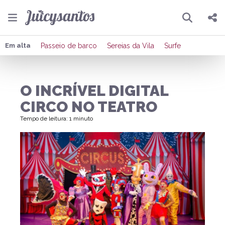
Pesquisar
Compartilhar
Em alta
Passeio de barco
Sereias da Vila
Surfe
Copiar o link
O INCRÍVEL DIGITAL
Enviar por Whatsapp
CIRCO NO TEATRO
Publicar no Facebook
Tempo de leitura: 1 minuto
Publicar no X