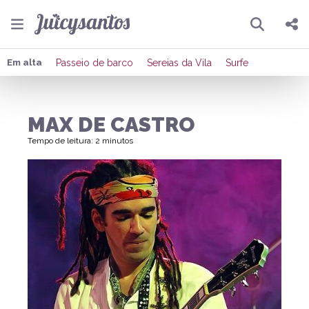
Pesquisar
Compartilhar
Em alta
Passeio de barco
Sereias da Vila
Surfe
Copiar o link
MAX DE CASTRO
Enviar por Whatsapp
Tempo de leitura: 2 minutos
Publicar no Facebook
Publicar no X