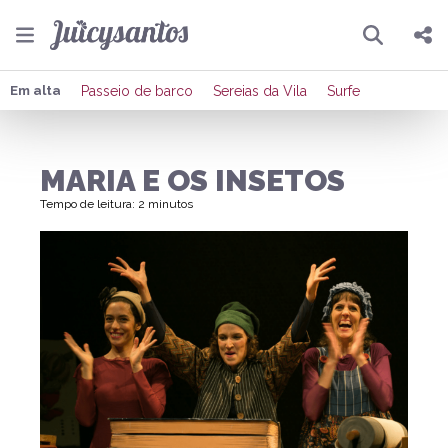
Pesquisar
Compartilhar
Em alta
Passeio de barco
Sereias da Vila
Surfe
Copiar o link
MARIA E OS INSETOS
Enviar por Whatsapp
Tempo de leitura: 2 minutos
Publicar no Facebook
Publicar no X