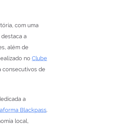
stória, com uma
 destaca a
es, além de
Realizado no
Clube
na consecutivos de
dedicada a
taforma Blackpass
.
omia local,