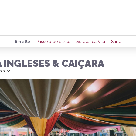
Preencha seus dados para rece
Em alta
Passeio de barco
Sereias da Vila
Surfe
de eventos e notícias da região
 INGLESES & CAIÇARA
 minuto
Quero 