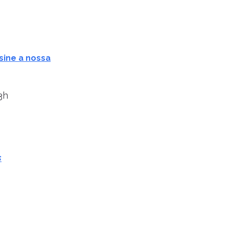
sine a nossa
3h
s