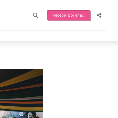
Receber por email
Pesquisar
Compartilhar
ber toda sexta-feira de manhã o resumo
.
Copiar o link
Enviar por Whatsapp
Publicar no Facebook
receber novidades
Publicar no X