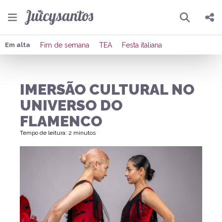
Pesquisar
Compartilhar
Em alta
Fim de semana
TEA
Festa italiana
Copiar o link
IMERSÃO CULTURAL NO
Enviar por Whatsapp
UNIVERSO DO
Publicar no Facebook
FLAMENCO
Tempo de leitura: 2 minutos
Publicar no X