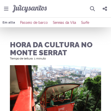
Pesquisar
Compartilhar
Em alta
Passeio de barco
Sereias da Vila
Surfe
Copiar o link
HORA DA CULTURA NO
Enviar por Whatsapp
MONTE SERRAT
Publicar no Facebook
Tempo de leitura: 1 minuto
Publicar no X