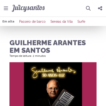
Pesquisar
Compartilhar
Em alta
Passeio de barco
Sereias da Vila
Surfe
Copiar o link
GUILHERME ARANTES
Enviar por Whatsapp
EM SANTOS
Publicar no Facebook
Tempo de leitura: 2 minutos
Publicar no X