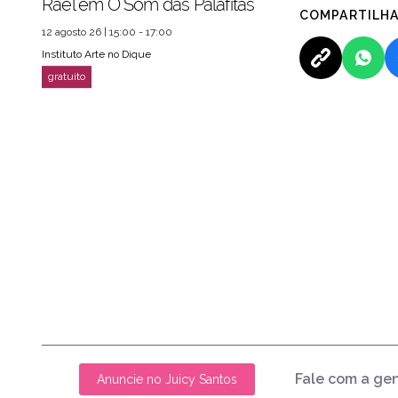
Rael em O Som das Palafitas
COMPARTILH
12 agosto 26 | 15:00 - 17:00
Instituto Arte no Dique
Fale com a ge
Anuncie no Juicy Santos