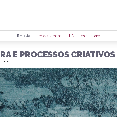
Preencha seus dados para rece
Em alta
Fim de semana
TEA
Festa italiana
de eventos e notícias da região
RA E PROCESSOS CRIATIVOS
 minuto
Quero 