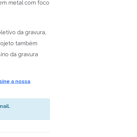
 em metal com foco
letivo da gravura,
projeto também
sino da gravura
sine a nossa
ail.