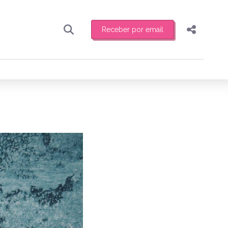
Receber por email
Pesquisar
Compartilhar
ber toda sexta-feira de manhã o resumo
.
Copiar o link
Enviar por Whatsapp
Publicar no Facebook
receber novidades
Publicar no X